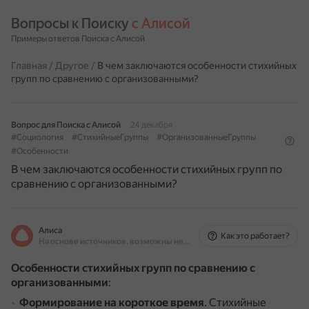
Вопросы к Поиску 
с Алисой
Примеры ответов Поиска с Алисой
Главная
/
Другое
/
В чем заключаются особенности стихийных
групп по сравнению с организованными?
Вопрос для Поиска с Алисой
24 декабря
#Социология
#СтихийныеГруппы
#ОрганизованныеГруппы
#Особенности
В чем заключаются особенности стихийных групп по
сравнению с организованными?
Алиса
Как это работает?
На основе источников, возможны неточности
Особенности стихийных групп по сравнению с
организованными
:
Формирование на короткое время
.
Стихийные