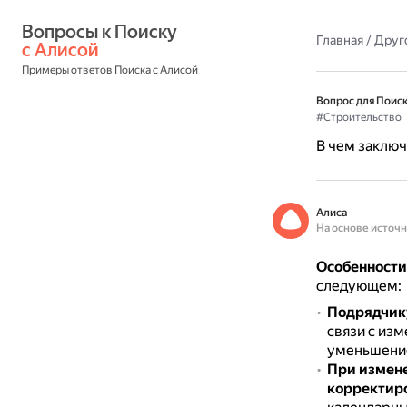
Вопросы к Поиску 
Главная
/
Друг
с Алисой
Примеры ответов Поиска с Алисой
Вопрос для Поиск
#Строительство
В чем заключ
Алиса
На основе источ
Особенности
следующем:
Подрядчику
связи с из
уменьшение
При измене
корректир