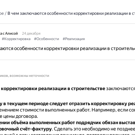
ое
/
В чем заключаются особенности корректировки реализации в с
а с Алисой
24 декабря
#Корректировка
#Особенности
#Реализация
аются особенности корректировки реализации в строитель
ников, возможны неточности
 корректировки реализации в строительстве
заключаются
 в текущем периоде следует отразить корректировку р
менением стоимости выполненных работ.
Например, если со
 цены договора.
нии объёма выполненных работ подрядчик обязан выста
овочный счёт-фактуру
.
Сделать это необходимо не позднее