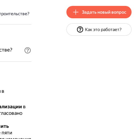
Задать новый вопрос
троительстве?
Как это работает?
стве?
 в
еализации
в
гласовано
вить
 пяти