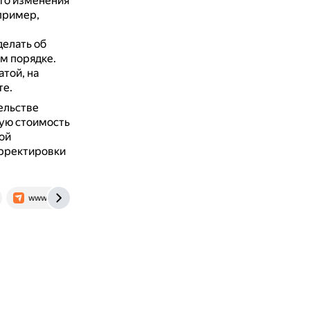
что изменения
пример,
делать об
м порядке.
той, на
те.
ельстве
ую стоимость
ой
орректировки
www.buhonline.ru