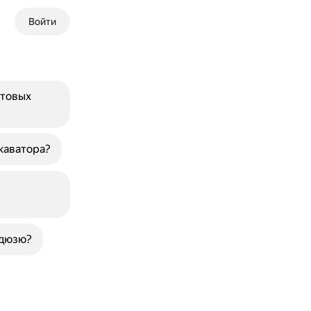
Войти
ртовых
каватора?
кдюзю?