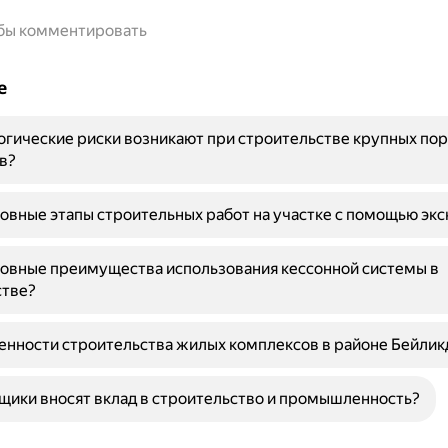
обы комментировать
е
огические риски возникают при строительстве крупных по
в?
овные этапы строительных работ на участке с помощью экс
овные преимущества использования кессонной системы в
стве?
енности строительства жилых комплексов в районе Бейли
щики вносят вклад в строительство и промышленность?