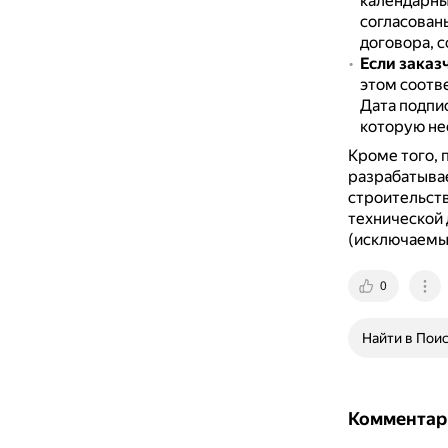
календарны
согласован
договора, 
Если заказ
этом соотв
Дата подпис
которую не
Кроме того, 
разрабатыва
строительств
технической 
(исключаемых
0
Найти в Пои
Комментар