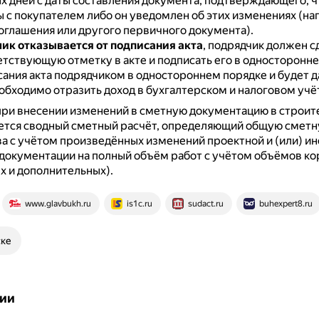
х дней с даты составления документа, подтверждающего, 
ы с покупателем либо он уведомлен об этих изменениях (на
соглашения или другого первичного документа).
чик отказывается от подписания акта
, подрядчик должен с
етствующую отметку в акте и подписать его в односторонне
ания акта подрядчиком в одностороннем порядке и будет да
обходимо отразить доход в бухгалтерском и налоговом учё
при внесении изменений в сметную документацию в строит
ется сводный сметный расчёт, определяющий общую сметн
а с учётом произведённых изменений проектной и (или) ин
документации на полный объём работ с учётом объёмов к
 и дополнительных).
www.glavbukh.ru
is1c.ru
sudact.ru
buhexpert8.ru
ске
ии