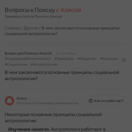
Вопросы к Поиску 
с Алисой
Примеры ответов Поиска с Алисой
Главная
/
Другое
/
В чем заключаются основные принципы
социальной антропологии?
Вопрос для Поиска с Алисой
22 сентября
#СоциальнаяАнтропология
#Принципы
#Общество
#Культура
#Социология
#Антропология
В чем заключаются основные принципы социальной
антропологии?
Алиса
Как это работает?
На основе источников, возможны неточности
Некоторые основные принципы социальной
антропологии:
Изучение «иного»
.
Антропологи работают в