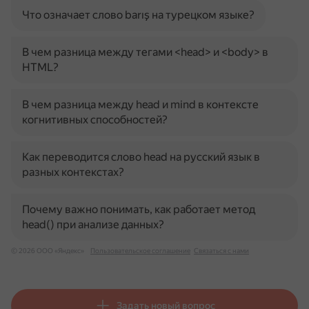
Что означает слово barış на турецком языке?
В чем разница между тегами <head> и <body> в
HTML?
В чем разница между head и mind в контексте
когнитивных способностей?
Как переводится слово head на русский язык в
разных контекстах?
Почему важно понимать, как работает метод
head() при анализе данных?
© 2026 ООО «Яндекс»
Пользовательское соглашение
Связаться с нами
Задать новый вопрос