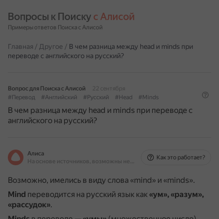
Вопросы к Поиску 
с Алисой
Примеры ответов Поиска с Алисой
Главная
/
Другое
/
В чем разница между head и minds при
переводе с английского на русский?
Вопрос для Поиска с Алисой
22 сентября
#Перевод
#Английский
#Русский
#Head
#Minds
В чем разница между head и minds при переводе с
английского на русский?
Алиса
Как это работает?
На основе источников, возможны неточности
Возможно, имелись в виду слова «mind» и «minds».
Mind
переводится на русский язык как
«ум», «разум»,
«рассудок»
.
Minds
в переводе —
«умы»
(множественное число).