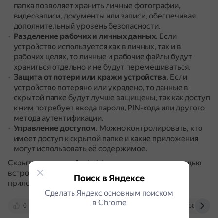
папка позволяет хранить личные фотографии,
видеозаписи, документы или записи, обеспечивая
дополнительный уровень безопасности.
Разделение рабочих и личных данных
.
Если
устройство используется как в личных, так и в
рабочих целях, то личные и рабочие файлы будут
храниться отдельно и не будут перемешиваться.
Защита от потери или кражи устройства
.
Если
устройство потеряно или украдено, то данные в
скрытой папке будут лучше защищены, так как доступ
к ним потребует ввода пароля, PIN-кода или другого
метода аутентификации.
Управление доступом
.
Можно контролировать, кто
имеет доступ к скрытой папке и какие приложения
могут использовать её содержимое.
Скрытые папки на Android можно создать с помощью
встроенных средств безопасности или сторонних
Поиск в Яндексе
приложений.
Сделать Яндекс основным поиском
в Сhrome
0
www.topnomer.ru
dzen.ru
otvet.mail.