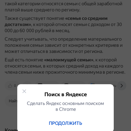
такой категории относятся семьи с общей заработной
платой выше среднего по региону.
Также существует понятие
«семья со средним
достатком»
, к которой относят семьи с доходом от 30
000 до 60 000 рублей в месяц.
Следует учитывать, что определение материального
положения семьи зависит от конкретных критериев и
может отличаться в зависимости от региона.
Ещё есть понятие
«малоимущей семьи»
, к которой
относятся семьи, в которых средний доход на каждого
члена семьи ниже прожиточного минимума в регионе.
0
lenta.ru
dzen.ru
otvet.mail.ru
Поиск в Яндексе
Найти в Поиске
Сделать Яндекс основным поиском
в Сhrome
ПРОДОЛЖИТЬ
Комментарии