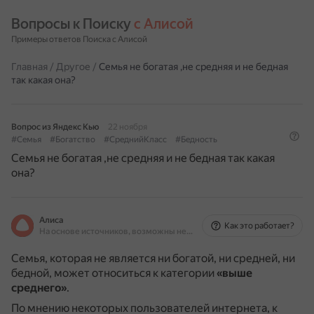
Вопросы к Поиску 
с Алисой
Примеры ответов Поиска с Алисой
Главная
/
Другое
/
Семья не богатая ,не средняя и не бедная
так какая она?
Вопрос из Яндекс Кью
22 ноября
#Семья
#Богатство
#СреднийКласс
#Бедность
Семья не богатая ,не средняя и не бедная так какая
она?
Алиса
Как это работает?
На основе источников, возможны неточности
Семья, которая не является ни богатой, ни средней, ни
бедной, может относиться к категории
«выше
среднего»
.
По мнению некоторых пользователей интернета, к