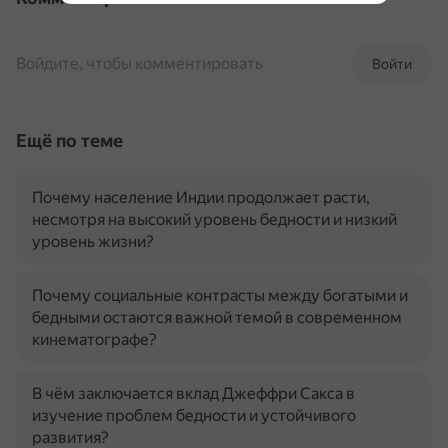
Войдите, чтобы комментировать
Войти
Ещё по теме
Почему население Индии продолжает расти,
несмотря на высокий уровень бедности и низкий
уровень жизни?
Почему социальные контрасты между богатыми и
бедными остаются важной темой в современном
кинематографе?
В чём заключается вклад Джеффри Сакса в
изучение проблем бедности и устойчивого
развития?