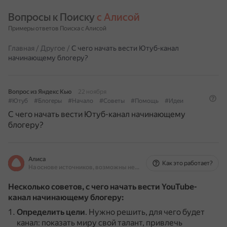
Вопросы к Поиску 
с Алисой
Примеры ответов Поиска с Алисой
Главная
/
Другое
/
С чего начать вести Ютуб-канал
начинающему блогеру?
Вопрос из Яндекс Кью
22 ноября
#Ютуб
#Блогеры
#Начало
#Советы
#Помощь
#Идеи
С чего начать вести Ютуб-канал начинающему
блогеру?
Алиса
Как это работает?
На основе источников, возможны неточности
Несколько советов, с чего начать вести YouTube-
канал начинающему блогеру:
Определить цели
.
Нужно решить, для чего будет
канал: показать миру свой талант, привлечь