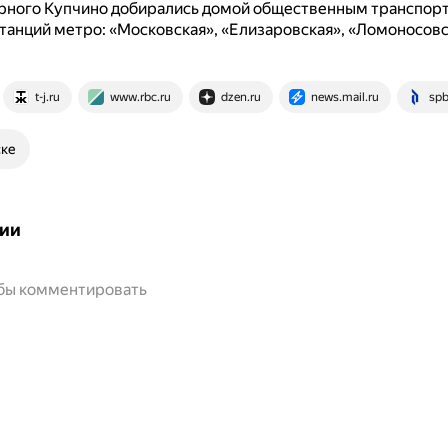
рного Купчино добирались домой общественным транспор
танций метро: «Московская», «Елизаровская», «Ломоносовс
t-j.ru
www.rbc.ru
dzen.ru
news.mail.ru
spb
ске
ии
обы комментировать