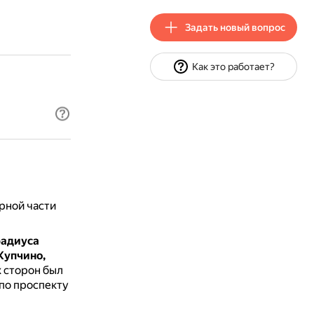
Задать новый вопрос
Как это работает?
рной части
радиуса
Купчино,
х сторон был
по проспекту