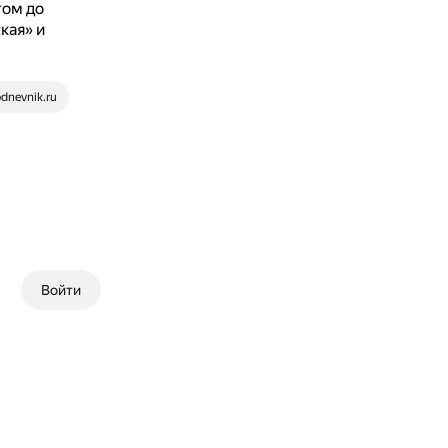
том до
кая» и
dnevnik.ru
Войти