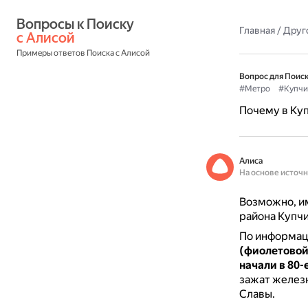
Вопросы к Поиску 
Главная
/
Друг
с Алисой
Примеры ответов Поиска с Алисой
Вопрос для Поиск
#Метро
#Купчи
Почему в Куп
Алиса
На основе источ
Возможно, им
района Купчи
По информаци
(фиолетовой
начали в 80-
зажат железн
Славы.