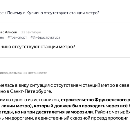
ое
/
Почему в Купчино отсутствуют станции метро?
а с Алисой
22 сентября
но
#Транспорт
#Инфраструктура
чино отсутствуют станции метро?
ников, возможны неточности
елась в виду ситуация с отсутствием станций метро в севе
но в Санкт-Петербурге.
и из одного из источников,
строительство Фрунзенского 
 линии метро), который должен был проходить через всё 
е годы, но на три десятилетия заморозили
.
Район с четырё
ыми дорогами, а единственный сквозной проезд проходил 