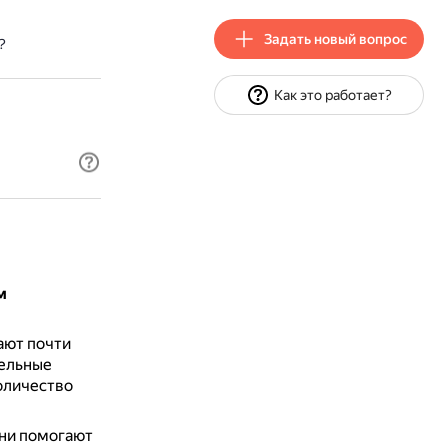
Задать новый вопрос
?
Как это работает?
м
ают почти
тельные
оличество
ни помогают