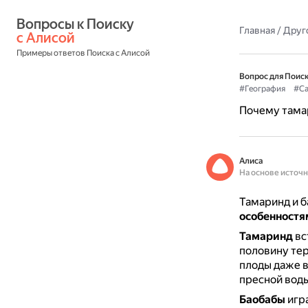
Вопросы к Поиску 
Главная
/
Друг
с Алисой
Примеры ответов Поиска с Алисой
Вопрос для Поиск
#География
#Са
Почему тамар
Алиса
На основе источ
Тамаринд и б
особенностям
Тамаринд
вс
половину те
плоды даже в
пресной воды
Баобабы
игра