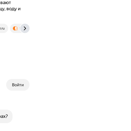
ывают
щу, воду и
.ru
litlife.club
Войти
рах?