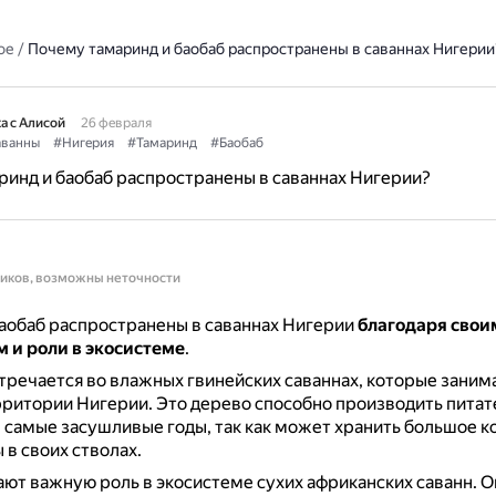
ое
/
Почему тамаринд и баобаб распространены в саваннах Нигерии
а с Алисой
26 февраля
ванны
#Нигерия
#Тамаринд
#Баобаб
инд и баобаб распространены в саваннах Нигерии?
ников, возможны неточности
аобаб распространены в саваннах Нигерии
благодаря свои
 и роли в экосистеме
.
тречается во влажных гвинейских саваннах, которые заним
рритории Нигерии.
Это дерево способно производить пита
 самые засушливые годы, так как может хранить большое к
 в своих стволах.
ют важную роль в экосистеме сухих африканских саванн.
О