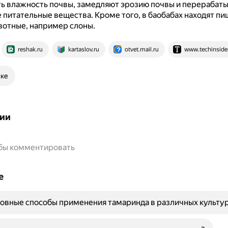
ь влажность почвы, замедляют эрозию почвы и перерабат
 питательные вещества.
Кроме того, в баобабах находят пи
отные, например слоны.
reshak.ru
kartaslov.ru
otvet.mail.ru
www.techinsider
ске
ии
обы комментировать
е
овные способы применения тамаринда в различных культу