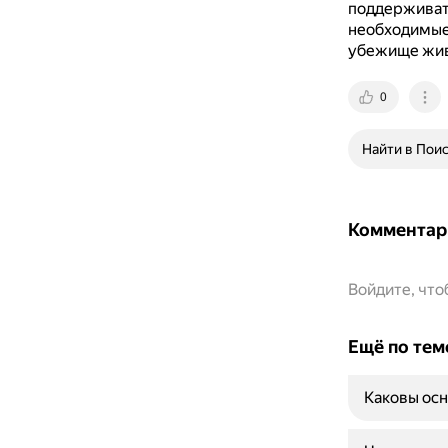
поддерживат
необходимые
убежище жив
0
Найти в Пои
Комментар
Войдите, чт
Ещё по тем
Каковы осн