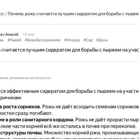
ое
/
Почему рожь считается лучшим сидератом для борьбы с пыреем
а с Алисой
14 мая
жь
#Пырей
#Борьбассорняками
#Огород
#Сад
#Дача
считается лучшим сидератом для борьбы с пыреем на учас
ников, возможны неточности
ся эффективным сидератом для борьбы с пыреем на участк
причинам:
 роста сорняков
.
Рожь не даёт всходить семенам сорняков,
остки сразу погибают.
е в роли санитарного кордона
.
Рожь не даёт прорасти пыр
лкие части корней всё же остались в почве при перекопке.
 структуры почвы
.
Множество корней ржи, пронизывающих