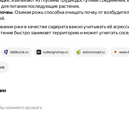
рядке, извлекают из глубины труднодоступные соединения, 
 для питания последующие растения.
почвы
.
Озимая рожь способна очищать почву от возбудите
ей.
вании ржи в качестве сидерата важно учитывать её агрес
стение быстро занимает территорию и может угнетать сос
dddkursk.ru
rudesignshop.ru
antonovsad.ru
www.k
ске
ии
обы комментировать