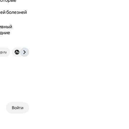
которые
лей болезней
сивный
едние
p.ru
mydecor.ru
Войти