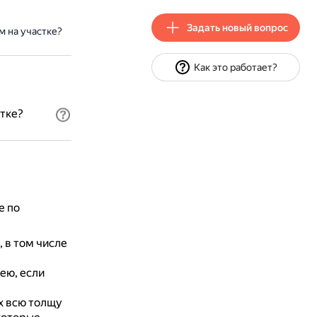
Задать новый вопрос
 на участке?
Как это работает?
тке?
е по
 в том числе
ею, если
 всю толщу