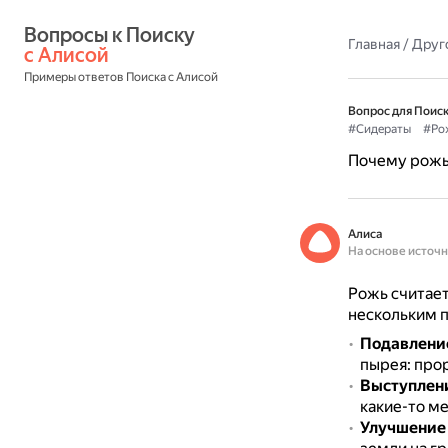
Вопросы к Поиску 
Главная
/
Друг
с Алисой
Примеры ответов Поиска с Алисой
Вопрос для Поиск
#Сидераты
#Ро
Почему рожь 
Алиса
На основе источ
Рожь считает
нескольким 
Подавление
пырея: прор
Выступлени
какие-то ме
Улучшение