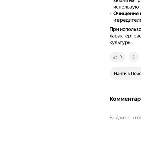
земли на г
используют
Очищение 
и вредител
При использо
характер: ра
культуры.
0
Найти в Пои
Комментар
Войдите, чт