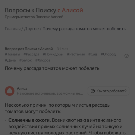
Вопросы к Поиску 
с Алисой
Примеры ответов Поиска с Алисой
Главная
/
Другое
/
Почему рассада томатов может побелеть
Вопрос для Поиска с Алисой
31 мая
#Томаты
#Рассада
#Помидоры
#Растения
#Сад
#Огород
#Дача
#Белок
#Хлороз
Почему рассада томатов может побелеть
Алиса
Как это работает?
На основе источников, возможны неточности
Несколько причин, по которым листья рассады
томатов могут побелеть:
Солнечные ожоги
.
Возникают из-за интенсивного
воздействия прямых солнечных лучей на тонкую и
нежную листву молодых растений.
Чтобы избежать