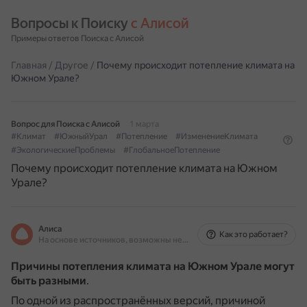
Вопросы к Поиску 
с Алисой
Примеры ответов Поиска с Алисой
Главная
/
Другое
/
Почему происходит потепление климата на
Южном Урале?
Вопрос для Поиска с Алисой
1 марта
#Климат
#ЮжныйУрал
#Потепление
#ИзменениеКлимата
#ЭкологическиеПроблемы
#ГлобальноеПотепление
Почему происходит потепление климата на Южном
Урале?
Алиса
Как это работает?
На основе источников, возможны неточности
Причины потепления климата на Южном Урале могут
быть разными
.
По одной из распространённых версий, причиной