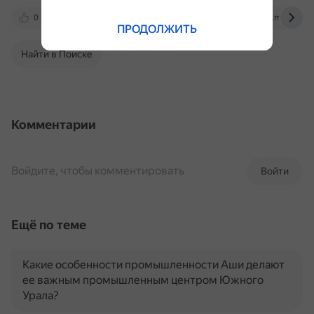
0
dzen.ru
gubernia74.ru
chel.mk.ru
ПРОДОЛЖИТЬ
Найти в Поиске
Комментарии
Войдите, чтобы комментировать
Войти
Ещё по теме
Какие особенности промышленности Аши делают
ее важным промышленным центром Южного
Урала?