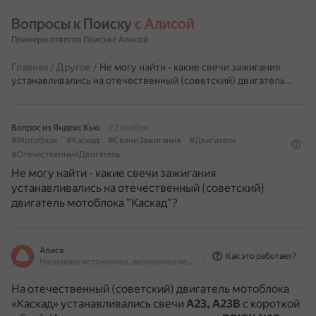
Вопросы к Поиску 
с Алисой
Примеры ответов Поиска с Алисой
Главная
/
Другое
/
Не могу найти - какие свечи зажигания
устанавливались на отечественный (советский) двигатель…
Вопрос из Яндекс Кью
22 ноября
#Мотоблок
#Каскад
#СвечиЗажигания
#Двигатель
#ОтечественныйДвигатель
Не могу найти - какие свечи зажигания
устанавливались на отечественный (советский)
двигатель мотоблока ”Каскад”?
Алиса
Как это работает?
На основе источников, возможны неточности
На отечественный (советский) двигатель мотоблока
«Каскад» устанавливались свечи
А23, А23В
с короткой