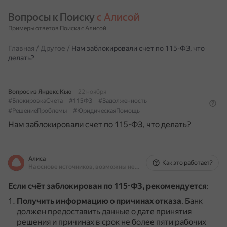
Вопросы к Поиску 
с Алисой
Примеры ответов Поиска с Алисой
Главная
/
Другое
/
Нам заблокировали счет по 115-ФЗ, что
делать?
Вопрос из Яндекс Кью
22 ноября
#БлокировкаСчета
#115ФЗ
#Задолженность
#РешениеПроблемы
#ЮридическаяПомощь
Нам заблокировали счет по 115-ФЗ, что делать?
Алиса
Как это работает?
На основе источников, возможны неточности
Если счёт заблокирован по 115-ФЗ, рекомендуется
:
Получить информацию о причинах отказа
.
Банк
должен предоставить данные о дате принятия
решения и причинах в срок не более пяти рабочих