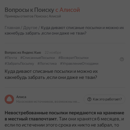
Вопросы к Поиску 
с Алисой
Примеры ответов Поиска с Алисой
Главная
/
Другое
/
Куда дивают списаные посылки и можно их
какнебудь забрать ,если они даже не тваи?
Вопрос из Яндекс Кью
22 ноября
#Почта
#СписанныеПосылки
#ВозвратПосылки
#ЗабратьПосылку
#Логистика
#УправлениеОтходами
Куда дивают списаные посылки и можно их
какнебудь забрать ,если они даже не тваи?
Алиса
Как это работает?
На основе источников, возможны неточности
Невостребованные посылки передаются на хранение
в местный главпочтамт
.
Там они хранятся 6 месяцев, и
если по истечении этого срока их никто не забрал, то