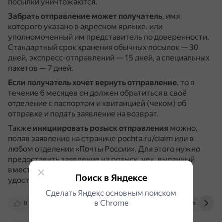
посылки уничтожаются.
Забрать отправление может получатель
, имя
которого указано в адресном ярлыке, или
уполномоченный им представитель по доверенности.
Стандартный срок хранения обычных посылок — 30
дней, экспресс-отправлений — 15 дней, а специальных
пакетов — 7 дней.
Если получатель хочет вернуть отправление
, то в
течение 6 месяцев он должен обратиться в своё
отделение с паспортом и квитанцией (чеком) об
отправке и подать заявление на возврат.
Также
инициировать розыск отправления
можно,
подав заявление на странице pochta.ru/claim или в
любом отделении «Почты России».
Для этого нужно
предоставить заявление на розыск, чек, выданный
вместе с отправлением, или его копию, а также
Поиск в Яндексе
удостоверение личности.
Сделать Яндекс основным поиском
в Сhrome
0
otvet.mail.ru
ospost.ru
fintolk.pro