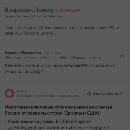
Вопросы к Поиску 
с Алисой
Примеры ответов Поиска с Алисой
Главная
/
Другое
/
Ключевые отличия рынка рекламы РФ от
развитых (Европа, Штаты)?
Вопрос из Яндекс Кью
22 ноября
#Реклама
#Рынок
#Отличия
#РФ
#Европа
#Штаты
Ключевые отличия рынка рекламы РФ от развитых
(Европа, Штаты)?
Алиса
Как это работает?
На основе источников, возможны неточности
Некоторые ключевые отличия рынка рекламы в
России от развитых стран (Европы и США):
Поисковые системы
.
В США и Европе
доминирующая поисковая система — Google, в