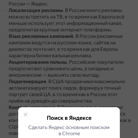
России — Яндекс.
Локализация рекламы
.
В России много рекламы
можно встретить на ТВ, в то время как Европа всё
меньше использует этот информационный канал,
предпочитая крупные интернет-платформы.
Язык рекламных кампаний
.
В России рекламные
кампании ведутся на русском языке, сайтов на
диалектах почти нет, в то время как для Европы
характерна билингвальная реклама.
Акцентирование пользы
.
Российские покупатели
предпочитают сравнивать цены, а западные и
американские — выяснять свою выгоду.
Лидогенерация
.
В США продажники максимально
автоматизируют поиск лидов, формируя точный
портрет своей ЦА, в то время как в России этот
приём не доведён до совершенства.
Контент-маркетинг
.
В России контент-маркетинг
достаточно эмоционален, хаотичен и не поддаётся
Поиск в Яндексе
контролю со стороны маркетологов, в то время как в
США он является обязательным условием для
Сделать Яндекс основным поиском
повышения эффективности.
в Сhrome