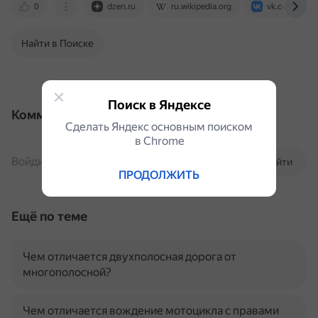
0
dzen.ru
ru.wikipedia.org
vk.com
Найти в Поиске
Поиск в Яндексе
Комментарии
Сделать Яндекс основным поиском
в Сhrome
Войдите, чтобы комментировать
Войти
ПРОДОЛЖИТЬ
Ещё по теме
Чем отличается двухполосная дорога от
многополосной?
Чем отличается вождение мотоцикла с правами