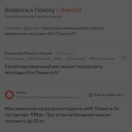
Вопросы к Поиску 
с Алисой
Примеры ответов Поиска с Алисой
Главная
/
Другое
/
Какой максимальный вес может
перевозить мотоцикл Иж Планета 5?
Вопрос для Поиска с Алисой
22 февраля
#Мотоцикл
#ИжПланета5
#Вес
#Транспорт
#Мототехника
Какой максимальный вес может перевозить
мотоцикл Иж Планета 5?
Алиса
Как это работает?
На основе источников, возможны неточности
Максимальная нагрузка мотоцикла «ИЖ Планета-5»
составляет
170 кг
.
При этом на багажник можно
положить до 20 кг.