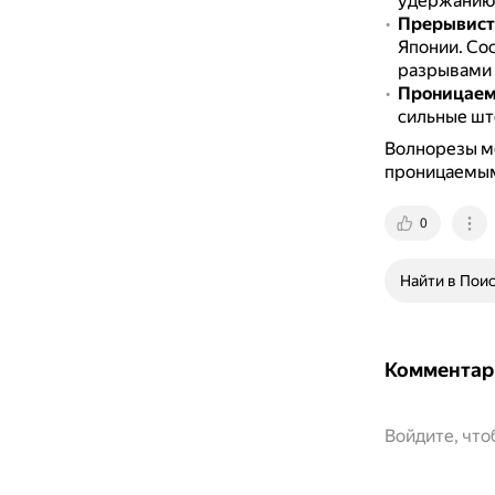
удержанию 
Прерывис
Японии.
Сос
разрывами 
Проницае
сильные шт
Волнорезы м
проницаемы
0
Найти в Пои
Комментар
Войдите, чт