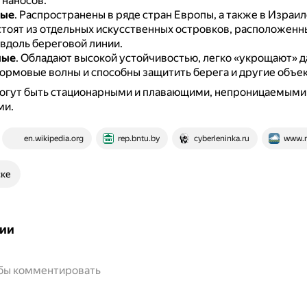
наносов.
тые
.
Распространены в ряде стран Европы, а также в Израил
тоят из отдельных искусственных островков, расположенн
вдоль береговой линии.
мые
.
Обладают высокой устойчивостью, легко «укрощают» 
ормовые волны и способны защитить берега и другие объек
огут быть стационарными и плавающими, непроницаемыми
ми.
en.wikipedia.org
rep.bntu.by
cyberleninka.ru
www.n
ске
ии
обы комментировать