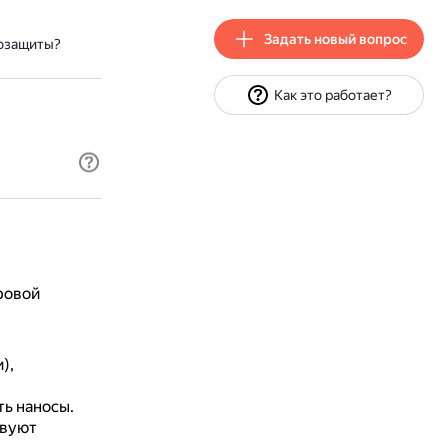
Задать новый вопрос
гозащиты?
Как это работает?
?
ровой
),
ь наносы.
твуют