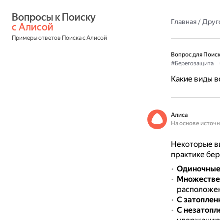
Вопросы к Поиску 
Главная
/
Друг
с Алисой
Примеры ответов Поиска с Алисой
Вопрос для Поиск
#Берегозащита
Какие виды 
Алиса
На основе источ
Некоторые в
практике бе
Одиночны
Множестве
расположен
С затоплен
С незатопл