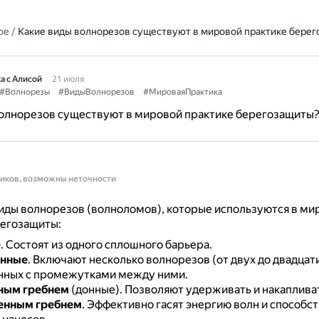
ое
/
Какие виды волнорезов существуют в мировой практике бере
а с Алисой
21 июля
#Волнорезы
#ВидыВолнорезов
#МироваяПрактика
волнорезов существуют в мировой практике берегозащиты
ников, возможны неточности
иды волнорезов (волноломов), которые используются в ми
регозащиты:
е
.
Состоят из одного сплошного барьера.
нные
.
Включают несколько волнорезов (от двух до двадцати
ных с промежутками между ними.
ным гребнем
(донные).
Позволяют удерживать и накапливат
енным гребнем
.
Эффективно гасят энергию волн и способс