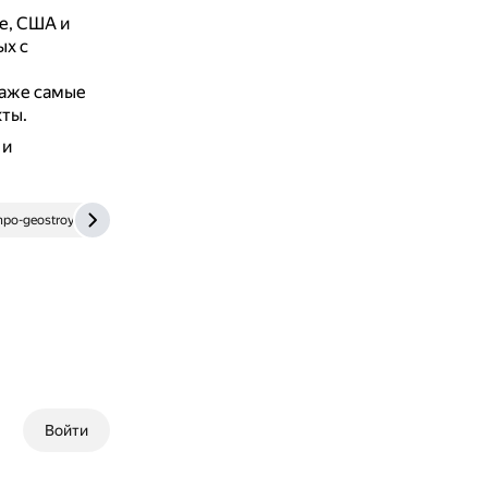
е, США и
ых с
даже самые
ты.
 и
po-geostroy.ru
elib.rshu.ru
Войти