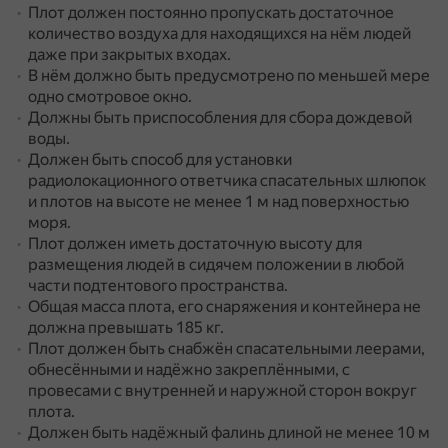
Плот должен постоянно пропускать достаточное
количество воздуха для находящихся на нём людей
даже при закрытых входах.
В нём должно быть предусмотрено по меньшей мере
одно смотровое окно.
Должны быть приспособления для сбора дождевой
воды.
Должен быть способ для установки
радиолокационного ответчика спасательных шлюпок
и плотов на высоте не менее 1 м над поверхностью
моря.
Плот должен иметь достаточную высоту для
размещения людей в сидячем положении в любой
части подтентового пространства.
Общая масса плота, его снаряжения и контейнера не
должна превышать 185 кг.
Плот должен быть снабжён спасательными леерами,
обнесёнными и надёжно закреплёнными, с
провесами с внутренней и наружной сторон вокруг
плота.
Должен быть надёжный фалинь длиной не менее 10 м