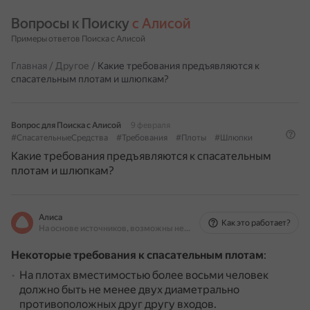
Вопросы к Поиску 
с Алисой
Примеры ответов Поиска с Алисой
Главная
/
Другое
/
Какие требования предъявляются к
спасательным плотам и шлюпкам?
Вопрос для Поиска с Алисой
9 февраля
#СпасательныеСредства
#Требования
#Плоты
#Шлюпки
Какие требования предъявляются к спасательным
плотам и шлюпкам?
Алиса
Как это работает?
На основе источников, возможны неточности
Некоторые требования к спасательным плотам
:
На плотах вместимостью более восьми человек
должно быть не менее двух диаметрально
противоположных друг другу входов.