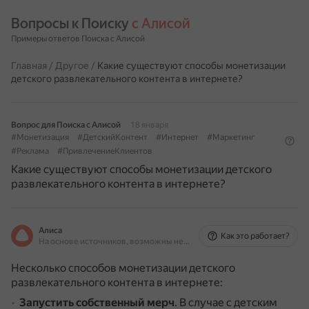
Вопросы к Поиску 
с Алисой
Примеры ответов Поиска с Алисой
Главная
/
Другое
/
Какие существуют способы монетизации
детского развлекательного контента в интернете?
Вопрос для Поиска с Алисой
18 января
#Монетизация
#ДетскийКонтент
#Интернет
#Маркетинг
#Реклама
#ПривлечениеКлиентов
Какие существуют способы монетизации детского
развлекательного контента в интернете?
Алиса
Как это работает?
На основе источников, возможны неточности
Несколько способов монетизации детского
развлекательного контента в интернете:
Запустить собственный мерч
.
В случае с детским