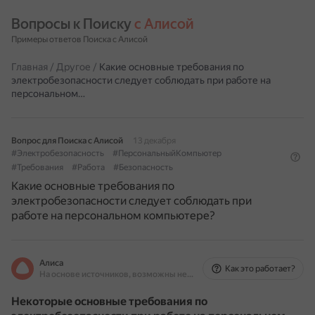
Вопросы к Поиску 
с Алисой
Примеры ответов Поиска с Алисой
Главная
/
Другое
/
Какие основные требования по
электробезопасности следует соблюдать при работе на
персональном…
Вопрос для Поиска с Алисой
13 декабря
#Электробезопасность
#ПерсональныйКомпьютер
#Требования
#Работа
#Безопасность
Какие основные требования по
электробезопасности следует соблюдать при
работе на персональном компьютере?
Алиса
Как это работает?
На основе источников, возможны неточности
Некоторые основные требования по