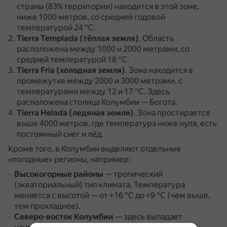
страны (83% территории) находится в этой зоне,
ниже 1000 метров, со средней годовой
температурой 24 °C.
Tierra Templada (тёплая земля)
.
Область
расположена между 1000 и 2000 метрами, со
средней температурой 18 °С.
Tierra Fria (холодная земля)
.
Зона находится в
промежутке между 2000 и 3000 метрами, с
температурами между 12 и 17 °C.
Здесь
расположена столица Колумбии — Богота.
Tierra Helada (ледяная земля)
.
Зона простирается
выше 4000 метров, где температура ниже нуля, есть
постоянный снег и лёд.
Кроме того, в Колумбии выделяют отдельные
«погодные» регионы, например:
Высокогорные районы
— тропический
(экваториальный) тип климата.
Температура
меняется с высотой — от +16 °С до +9 °С (чем выше,
тем прохладнее).
Северо-восток Колумбии
— здесь выпадает