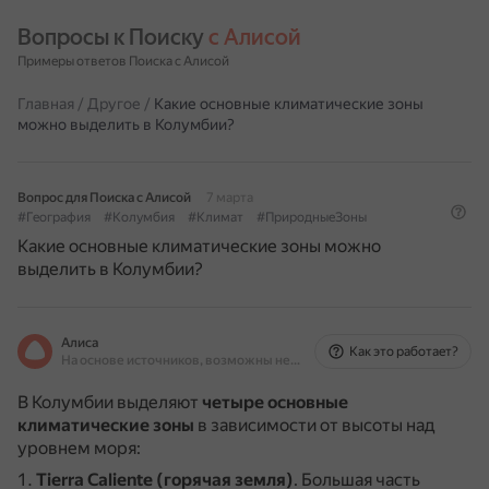
Вопросы к Поиску 
с Алисой
Примеры ответов Поиска с Алисой
Главная
/
Другое
/
Какие основные климатические зоны
можно выделить в Колумбии?
Вопрос для Поиска с Алисой
7 марта
#География
#Колумбия
#Климат
#ПриродныеЗоны
Какие основные климатические зоны можно
выделить в Колумбии?
Алиса
Как это работает?
На основе источников, возможны неточности
В Колумбии выделяют
четыре основные
климатические зоны
в зависимости от высоты над
уровнем моря:
Tierra Caliente (горячая земля)
.
Большая часть