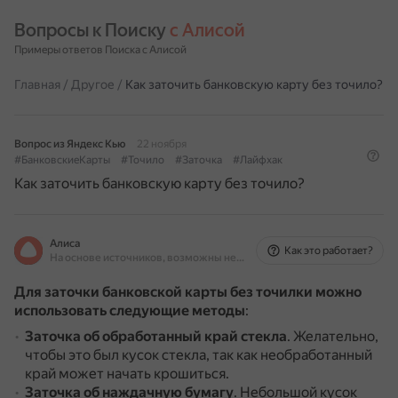
Вопросы к Поиску 
с Алисой
Примеры ответов Поиска с Алисой
Главная
/
Другое
/
Как заточить банковскую карту без точило?
Вопрос из Яндекс Кью
22 ноября
#БанковскиеКарты
#Точило
#Заточка
#Лайфхак
Как заточить банковскую карту без точило?
Алиса
Как это работает?
На основе источников, возможны неточности
Для заточки банковской карты без точилки можно
использовать следующие методы
:
Заточка об обработанный край стекла
.
Желательно,
чтобы это был кусок стекла, так как необработанный
край может начать крошиться.
Заточка об наждачную бумагу
.
Небольшой кусок