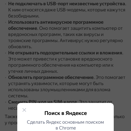
Не подключать в USB-порт неизвестные устройства
.
К ним относятся даже USB-модемы, которые кажутся
безобидными.
Использовать антивирусное программное
обеспечение
.
Оно помогает защитить компьютер от
вредоносных программ, таких как вирусы и
троянские программы.
Антивирус нужно регулярно
обновлять.
Не открывать подозрительные ссылки и вложения
.
Это может привести к установке вредоносного
программного обеспечения на компьютер или к
утечке личных данных.
Обновлять программное обеспечение
.
Это помогает
устранять уязвимости, которые могут быть
использованы злоумышленниками для взлома
системы.
Сменить PIN-код на SIM-карте
.
Это защитит от
несанкционированной перепрошивки модема.
Поиск в Яндексе
Также рекомендуется приобретать устройства только
Сделать Яндекс основным поиском
у проверенных производителей.
в Сhrome