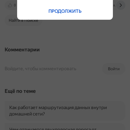
0
habr.com
dsec.ru
www.linux.org.ru
ПРОДОЛЖИТЬ
Найти в Поиске
Комментарии
Войдите, чтобы комментировать
Войти
Ещё по теме
Как работает маршрутизация данных внутри
домашней сети?
Чем отличается двухполосная дорога от