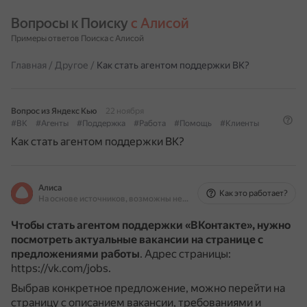
Вопросы к Поиску 
с Алисой
Примеры ответов Поиска с Алисой
Главная
/
Другое
/
Как стать агентом поддержки ВК?
Вопрос из Яндекс Кью
22 ноября
#ВК
#Агенты
#Поддержка
#Работа
#Помощь
#Клиенты
Как стать агентом поддержки ВК?
Алиса
Как это работает?
На основе источников, возможны неточности
Чтобы стать агентом поддержки «ВКонтакте», нужно
посмотреть актуальные вакансии на странице с
предложениями работы
.
Адрес страницы:
https://vk.com/jobs.
Выбрав конкретное предложение, можно перейти на
страницу с описанием вакансии, требованиями и