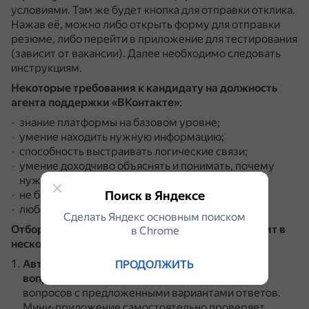
условиями.
Там же будет кнопка для отправки отклика.
Нажав её, можно либо открыть форму для отправки
резюме, либо перейти в приложение для тестирования
(зависит от вакансии).
Далее необходимо следовать
инструкциям.
Некоторые требования к кандидату на должность
агента поддержки «ВКонтакте»
:
знание платформы на базовом уровне;
умение находить нужную информацию;
способность выстраивать логические связи;
умение доходчиво объяснять и понимать, почему
нужно вставать на сторону собеседника;
не боязнь стресса;
Поиск в Яндексе
любовь к дисциплине и самостоятельности.
Сделать Яндекс основным поиском
Отбор в агенты поддержки «ВКонтакте» проходит в
в Сhrome
несколько этапов
:
Автоматизированный тест с техническими
ПРОДОЛЖИТЬ
вопросами
.
Человеку рандомно выпадают 10
вопросов с предложенными вариантами ответов.
Мини-приложение самостоятельно проверяет