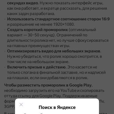
секундах видео
.
Нужно показать интерфейс игры,
как она работает, и вкратце рассказать, для решения
каких задач разработана.
Использовать стандартное соотношение сторон 16:9
и разрешение не менее 1920×1080.
Создать короткий проморолик
(оптимальный
вариант — 30–50 секунд).
Ограничений по
длительности ролика нет, но лучше сфокусироваться
на главных преимуществах игры.
Оптимизировать видео для небольших экранов
.
Нужно убедиться, что ролик хорошо смотрится, в
том числе на небольшом экране.
Включить призыв к действию
.
Это касается не
только слогана в финальной заставке, но и надписей
на плашках, если они добавляются в ролик.
Чтобы разместить проморолик в Google Play
,
необходимо загрузить его на YouTube и скопировать
оттуда ссылку для Google Play.
Поддерживаемые
форматы: .mp4, .avi, .mov, .mpeg4, .wmv, .mpegps, .flv,
3GPP, WebM.
Поиск в Яндексе
В зависимости от бюджета, ресурсов и масштабности