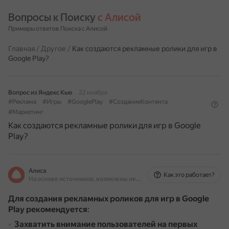
Вопросы к Поиску 
с Алисой
Примеры ответов Поиска с Алисой
Главная
/
Другое
/
Как создаются рекламные ролики для игр в
Google Play?
Вопрос из Яндекс Кью
22 ноября
#Реклама
#Игры
#GooglePlay
#СозданиеКонтента
#Маркетинг
Как создаются рекламные ролики для игр в Google
Play?
Алиса
Как это работает?
На основе источников, возможны неточности
Для создания рекламных роликов для игр в Google
Play рекомендуется
:
Захватить внимание пользователей на первых