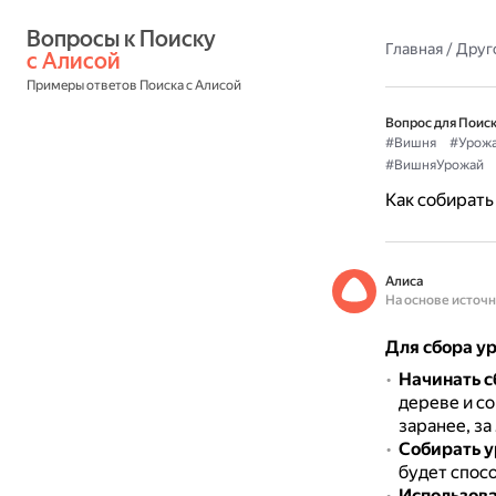
Вопросы к Поиску 
Главная
/
Друг
с Алисой
Примеры ответов Поиска с Алисой
Вопрос для Поиск
#Вишня
#Урож
#ВишняУрожай
Как собирать
Алиса
На основе источ
Для сбора у
Начинать с
дереве и с
заранее, за
Собирать у
будет спос
Использова