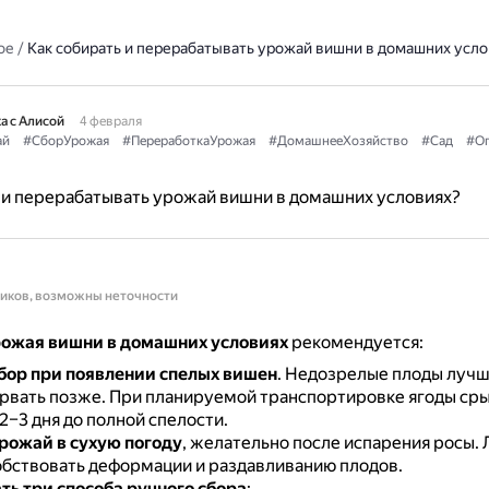
ое
/
Как собирать и перерабатывать урожай вишни в домашних усло
а с Алисой
4 февраля
ай
#СборУрожая
#ПереработкаУрожая
#ДомашнееХозяйство
#Сад
#Ог
 и перерабатывать урожай вишни в домашних условиях?
ников, возможны неточности
рожая вишни в домашних условиях
рекомендуется:
бор
при появлении спелых вишен
.
Недозрелые плоды лучше
орвать позже.
При планируемой транспортировке ягоды ср
 2–3 дня до полной спелости.
рожай в сухую погоду
, желательно после испарения росы.
обствовать деформации и раздавливанию плодов.
ть три способа ручного сбора
: