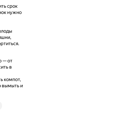
ть срок
нок нужно
плоды
ишни,
ортиться.
ю — от
ить в
ь компот,
о вымыть и