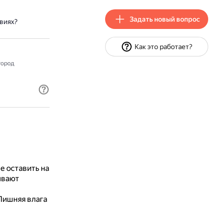
Задать новый вопрос
виях?
Как это работает?
ород
 оставить на
ывают
Лишняя влага