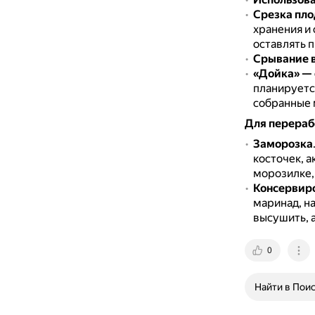
Срезка пло
хранения и
оставлять 
Срывание в
«Дойка» — 
планируетс
собранные м
Для перераб
Заморозка
косточек, а
морозилке, 
Консервир
маринад, на
высушить, 
0
Найти в Пои