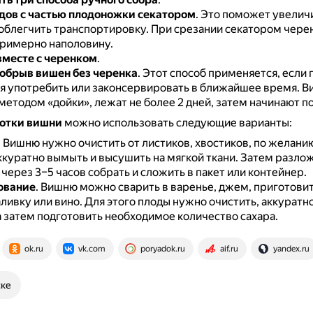
дов с частью плодоножки секатором
.
Это поможет увеличи
 облегчить транспортировку.
При срезании секатором чере
примерно наполовину.
месте с черенком
.
обрыв вишен без черенка
.
Этот способ применяется, если 
я употребить или законсервировать в ближайшее время.
В
етодом «дойки», лежат не более 2 дней, затем начинают п
отки вишни
можно использовать следующие варианты:
.
Вишню нужно очистить от листиков, хвостиков, по желани
ккуратно вымыть и высушить на мягкой ткани.
Затем разлож
через 3–5 часов собрать и сложить в пакет или контейнер.
ование
.
Вишню можно сварить в варенье, джем, приготовит
ливку или вино.
Для этого плоды нужно очистить, аккуратн
а затем подготовить необходимое количество сахара.
ok.ru
vk.com
poryadok.ru
aif.ru
yandex.ru
ске