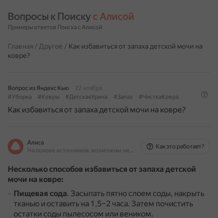
Вопросы к Поиску 
с Алисой
Примеры ответов Поиска с Алисой
Главная
/
Другое
/
Как избавиться от запаха детской мочи на
ковре?
Вопрос из Яндекс Кью
22 ноября
#Уборка
#Ковры
#ДетскаяУрина
#Запах
#ЧисткаКовра
Как избавиться от запаха детской мочи на ковре?
Алиса
Как это работает?
На основе источников, возможны неточности
Несколько способов избавиться от запаха детской
мочи на ковре:
Пищевая сода
.
Засыпать пятно слоем соды, накрыть
тканью и оставить на 1,5–2 часа.
Затем почистить
остатки соды пылесосом или веником.