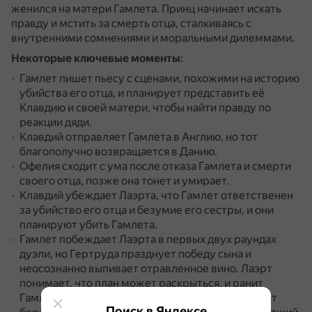
женился на матери Гамлета.
Принц начинает искать
правду и мстить за смерть отца, сталкиваясь с
внутренними сомнениями и моральными дилеммами.
Некоторые ключевые моменты
:
Гамлет пишет пьесу с сценами, похожими на историю
убийства его отца, и планирует представить её
Клавдию и своей матери, чтобы найти правду по
реакции дяди.
Клавдий отправляет Гамлета в Англию, но тот
благополучно возвращается в Данию.
Офелия сходит с ума после отказа Гамлета и смерти
своего отца, позже она тонет и умирает.
Клавдий убеждает Лаэрта, что Гамлет ответственен
за убийство его отца и безумие его сестры, и они
планируют убить Гамлета.
Гамлет побеждает Лаэрта в первых двух раундах
дуэли, но Гертруда празднует победу сына и
неосознанно выпивает отравленное вино.
Лаэрт
понимает, что план может раскрыться, и ранит
Гамлета отравленным клинком.
В схватке Гамлет
Поиск в Яндексе