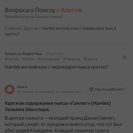
Вопросы к Поиску 
с Алисой
Примеры ответов Поиска с Алисой
Главная
/
Другое
/
Hamlet английском с переводом пьеса
кратко?
Вопрос из Яндекс Кью
20 декабря
#Hamlet
#Пьеса
#Английский
#Перевод
#Кратко
Hamlet английском с переводом пьеса кратко?
Алиса
Как это работает?
На основе источников, возможны неточности
Краткое содержание пьесы «Гамлет» (Hamlet)
Уильяма Шекспира
:
В центре сюжета — молодой принц Дании Гамлет,
который узнаёт от призрака своего отца, что тот был
убит дядей Клавдием.
Клавдий захватил трон и