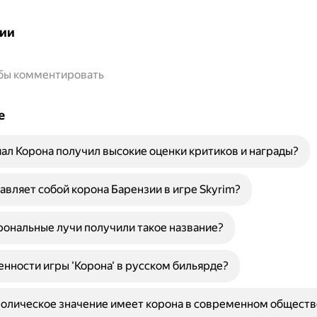
ии
обы комментировать
е
иал Корона получил высокие оценки критиков и награды?
авляет собой корона Барензии в игре Skyrim?
ональные лучи получили такое название?
енности игры 'Корона' в русском бильярде?
олическое значение имеет корона в современном обществ