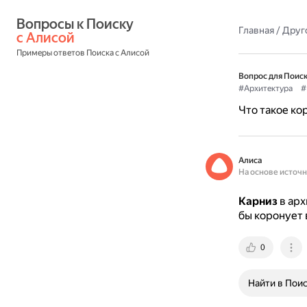
Вопросы к Поиску 
Главная
/
Друг
с Алисой
Примеры ответов Поиска с Алисой
Вопрос для Поиск
#Архитектура
#
Что такое ко
Алиса
На основе источ
Карниз
в арх
бы коронует 
0
Найти в Пои