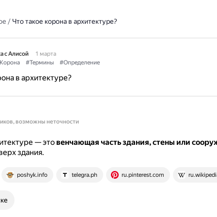
ое
/
Что такое корона в архитектуре?
а с Алисой
1 марта
Корона
#Термины
#Определение
рона в архитектуре?
ников, возможны неточности
итектуре — это
венчающая часть здания, стены или соору
верх здания.
poshyk.info
telegra.ph
ru.pinterest.com
ru.wikipedi
ске