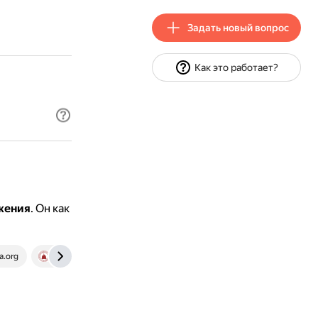
Задать новый вопрос
Как это работает?
жения
.
Он как
a.org
liveinmsk.ru