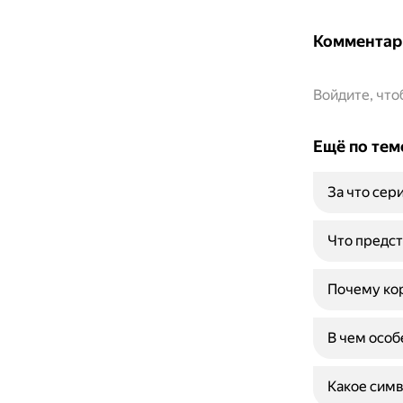
Комментар
Войдите, чт
Ещё по тем
За что сер
Что предст
Почему кор
В чем особ
Какое симв