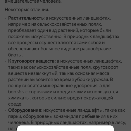
вмешательства человека.
Некоторые отличия:
Растительность
: в искусственных ландшафтах,
например на сельскохозяйственных полях,
преобладает один вид растений, которые были
посажены искусственно.
В природных ландшафтах
все процессы осуществляются сами собой и
обеспечивают большое видовое разнообразие
биоты.
Круговорот веществ
: в искусственных ландшафтах,
таких как сельскохозяйственные поля, круговорот
веществ незамкнутый, так как основная масса
растений вывозится во время уборки урожая.
В
почву вносятся минеральные удобрения, а для
борьбы с сорняками и вредителями используются
химикаты, которые сильно вредят окружающей
среде.
Оборудование
: искусственные ландшафты, такие как
парки, оборудованы зонами для пребывания в них
человека.
В природных ландшафтах, например в лесу,
не найти искусственных дорожек, лавочек и