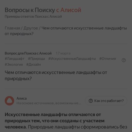
Вопросы к Поиску 
с Алисой
Примеры ответов Поиска с Алисой
Главная
/
Другое
/
Чем отличаются искусственные ландшафты
от природных?
Вопрос для Поиска с Алисой
17 марта
#Ландшафт
#Природа
#ИскусственныеЛандшафты
#Отличия
#Экология
#Дизайн
Чем отличаются искусственные ландшафты от
природных?
Алиса
Как это работает?
На основе источников, возможны неточности
Искусственные ландшафты отличаются от
природных тем, что они созданы с участием
человека
.
Природные ландшафты сформировались без