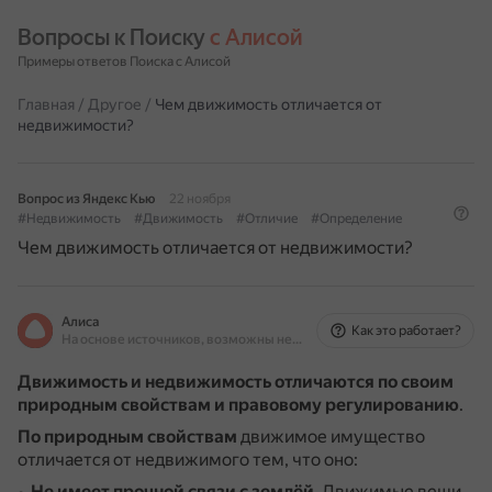
Вопросы к Поиску 
с Алисой
Примеры ответов Поиска с Алисой
Главная
/
Другое
/
Чем движимость отличается от
недвижимости?
Вопрос из Яндекс Кью
22 ноября
#Недвижимость
#Движимость
#Отличие
#Определение
Чем движимость отличается от недвижимости?
Алиса
Как это работает?
На основе источников, возможны неточности
Движимость и недвижимость отличаются по своим
природным свойствам и правовому регулированию
.
По природным свойствам
движимое имущество
отличается от недвижимого тем, что оно:
Не имеет прочной связи с землёй
.
Движимые вещи