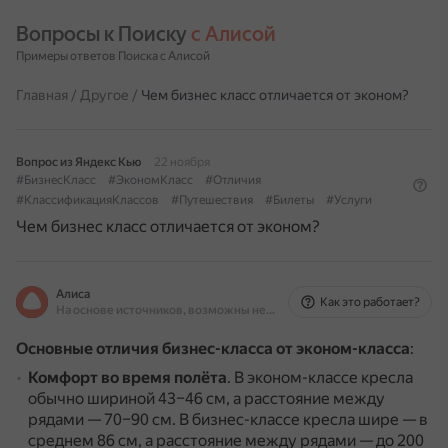
Вопросы к Поиску 
с Алисой
Примеры ответов Поиска с Алисой
Главная
/
Другое
/
Чем бизнес класс отличается от эконом?
Вопрос из Яндекс Кью
22 ноября
#БизнесКласс
#ЭкономКласс
#Отличия
#КлассификацияКлассов
#Путешествия
#Билеты
#Услуги
Чем бизнес класс отличается от эконом?
Алиса
Как это работает?
На основе источников, возможны неточности
Основные отличия бизнес-класса от эконом-класса
:
Комфорт во время полёта
.
В эконом-классе кресла
обычно шириной 43–46 см, а расстояние между
рядами — 70–90 см.
В бизнес-классе кресла шире — в
среднем 86 см, а расстояние между рядами — до 200