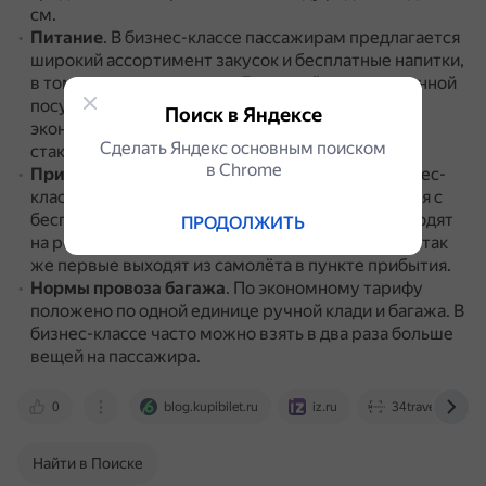
см.
Питание
.
В бизнес-классе пассажирам предлагается
широкий ассортимент закусок и бесплатные напитки,
в том числе алкогольные.
Еда подаётся в стеклянной
посуде с фирменными столовыми приборами.
В
Поиск в Яндексе
эконом-классе — пластиковые и бумажные
Сделать Яндекс основным поиском
стаканчики.
в Сhrome
Привилегии в аэропорту
.
Для пассажиров бизнес-
класса есть отдельные приватные залы ожидания с
бесплатным выбором еды и напитков.
Они проходят
ПРОДОЛЖИТЬ
на регистрацию и посадку в отдельной очереди, так
же первые выходят из самолёта в пункте прибытия.
Нормы провоза багажа
.
По экономному тарифу
положено по одной единице ручной клади и багажа.
В
бизнес-классе часто можно взять в два раза больше
вещей на пассажира.
0
blog.kupibilet.ru
iz.ru
34travel.me
Найти в Поиске