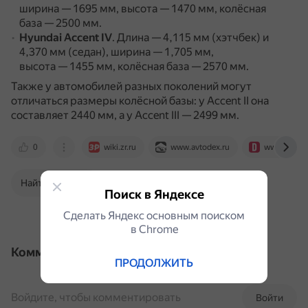
ширина — 1695 мм, высота — 1470 мм, колёсная
база — 2500 мм.
Hyundai Accent IV
.
Длина — 4,115 мм (хэтчбек) и
4,370 мм (седан), ширина — 1,705 мм,
высота — 1455 мм, колёсная база — 2570 мм.
Также у автомобилей разных поколений могут
отличаться размеры колёсной базы: у Accent II она
составляет 2440 мм, а у Accent III — 2499 мм.
0
wiki.zr.ru
www.avtodex.ru
www.drive.
Найти в Поиске
Поиск в Яндексе
Сделать Яндекс основным поиском
в Сhrome
Комментарии
ПРОДОЛЖИТЬ
Войдите, чтобы комментировать
Войти