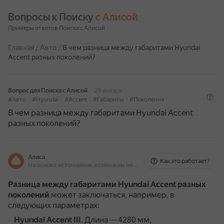
Вопросы к Поиску 
с Алисой
Примеры ответов Поиска с Алисой
Главная
/
Авто
/
В чем разница между габаритами Hyundai
Accent разных поколений?
Вопрос для Поиска с Алисой
29 января
#Авто
#Hyundai
#Accent
#Габариты
#Поколения
В чем разница между габаритами Hyundai Accent
разных поколений?
Алиса
Как это работает?
На основе источников, возможны неточности
Разница между габаритами Hyundai Accent разных
поколений
может заключаться, например, в
следующих параметрах:
Hyundai Accent III
.
Длина — 4280 мм,