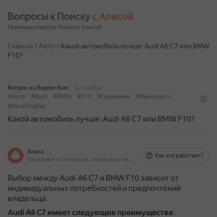
Вопросы к Поиску 
с Алисой
Примеры ответов Поиска с Алисой
Главная
/
Авто
/
Какой автомобиль лучше: Audi А6 С7 или BMW
F10?
Вопрос из Яндекс Кью
22 ноября
#Авто
#Audi
#BMW
#F10
#Сравнение
#ВыборАвто
#АвтоПодбор
Какой автомобиль лучше: Audi А6 С7 или BMW F10?
Алиса
Как это работает?
На основе источников, возможны неточности
Выбор между Audi A6 C7 и BMW F10 зависит от
индивидуальных потребностей и предпочтений
владельца.
Audi A6 C7
имеет следующие преимущества
: