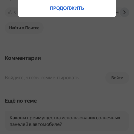
ПРОДОЛЖИТЬ
0
www.drive2.ru
dzen.ru
m.avito.ru
Найти в Поиске
Комментарии
Войдите, чтобы комментировать
Войти
Ещё по теме
Каковы преимущества использования солнечных
панелей в автомобиле?