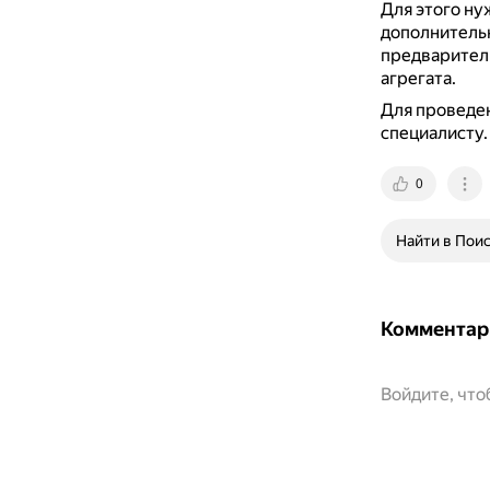
Для этого ну
дополнительн
предваритель
агрегата.
Для проведен
специалисту.
0
Найти в Пои
Комментар
Войдите, чт