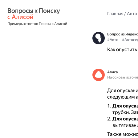
Вопросы к Поиску 
Главная
/
Авто
с Алисой
Примеры ответов Поиска с Алисой
Вопрос из Яндекс
#Авто
#Автосе
Как опустить 
Алиса
На основе источ
Для опускани
следующим а
Для опуск
трубки.
За
Для опуск
вытягивани
Также можно 