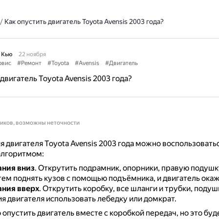
/
Как опустить двигатель Toyota Avensis 2003 года?
 Кью
22 ноября
рвис
#Ремонт
#Toyota
#Avensis
#Двигатель
двигатель Toyota Avensis 2003 года?
ников, возможны неточности
я двигателя Toyota Avensis 2003 года можно воспользовать
лгоритмом:
ания вниз
.
Открутить подрамник, опорники, правую подушку
тем поднять кузов с помощью подъёмника, и двигатель окаж
ания вверх
.
Открутить коробку, все шланги и трубки, подуш
я двигателя использовать лебедку или домкрат.
опустить двигатель вместе с коробкой передач, но это буд