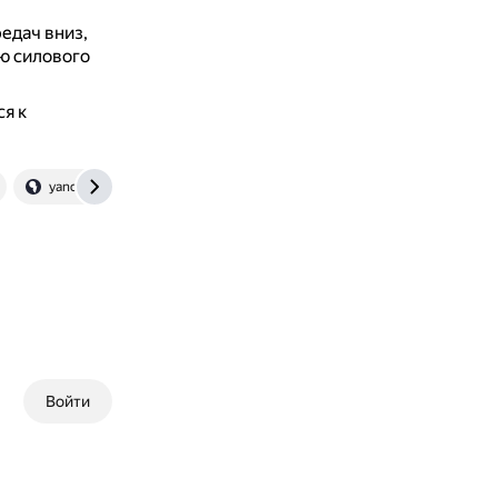
едач вниз,
ю силового
я к
yandex.ru
Войти