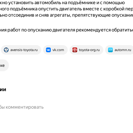
жно установить автомобиль на подъёмнике и с помощью
ого подъёмника опустить двигатель вместе с коробкой пер
но отсоединив и сняв агрегаты, препятствующие опускани
ия работ по опусканию двигателя рекомендуется обратитьс
avensis-toyota.ru
vk.com
toyota-org.ru
automn.ru
ске
ии
обы комментировать