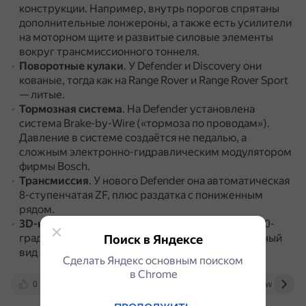
конструкции.
Например, внутрь порогов спрятаны
дополнительные лонжероны, а также есть усилители
на моторном щите и развитые силовые элементы
вокруг трансмиссионного тоннеля.
Поворотные кулаки
.
У Defender и Discovery они
кованые, тогда как на Range Rover и Range Rover Sport
— литые.
Тормозная система
.
На Defender установлена
система Brake-by-Wire («тормоза по проводам»).
Давление в системе создаётся не педалью, а
сложным электронно-гидравлическим модулятором
фирмы Bosch.
Трансмиссия
.
У нового Defender она автоматическая
8-ступенчатая ZF, плюс раздатка с пониженным
рядом.
3D-камера кругового обзора
.
Обеспечивает 360-
градусный обзор вокруг автомобиля и панорамный
Поиск в Яндексе
вид окружающего пространства.
Сделать Яндекс основным поиском
в Сhrome
0
motor.ru
en.wikipedia.org
www.zr.ru