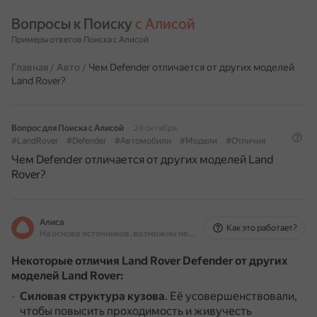
Вопросы к Поиску 
с Алисой
Примеры ответов Поиска с Алисой
Главная
/
Авто
/
Чем Defender отличается от других моделей
Land Rover?
Вопрос для Поиска с Алисой
24 октября
#LandRover
#Defender
#Автомобили
#Модели
#Отличия
Чем Defender отличается от других моделей Land
Rover?
Алиса
Как это работает?
На основе источников, возможны неточности
Некоторые отличия Land Rover Defender от других
моделей Land Rover:
Силовая структура кузова
.
Её усовершенствовали,
чтобы повысить проходимость и живучесть