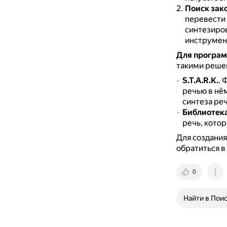
Поиск зак
перевести 
синтезиров
инструмен
Для програм
такими реше
S.T.A.R.K.
.
Ф
речью в нём
синтеза реч
Библиотека
речь, кото
Для создания
обратиться в
0
Найти в Пои