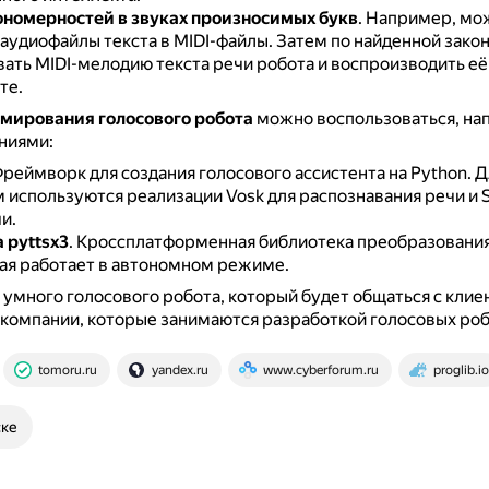
ономерностей в звуках произносимых букв
.
Например, мо
аудиофайлы текста в MIDI-файлы.
Затем по найденной зако
ать MIDI-мелодию текста речи робота и воспроизводить е
те.
мирования голосового робота
можно воспользоваться, на
ниями:
реймворк для создания голосового ассистента на Python.
Д
 используются реализации Vosk для распознавания речи и Si
и.
 pyttsx3
.
Кроссплатформенная библиотека преобразования 
рая работает в автономном режиме.
 умного голосового робота, который будет общаться с клие
 компании, которые занимаются разработкой голосовых роб
tomoru.ru
yandex.ru
www.cyberforum.ru
proglib.io
ске