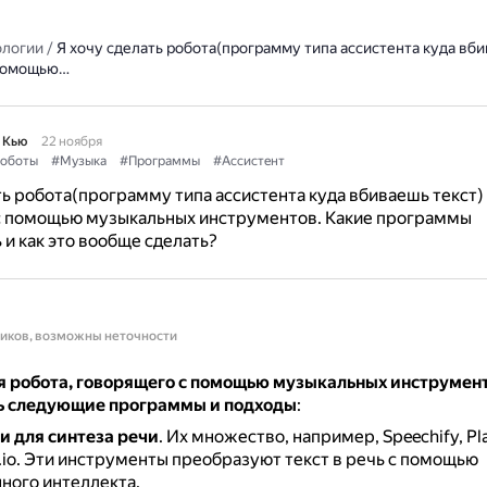
ологии
/
Я хочу сделать робота(программу типа ассистента куда вби
 помощью…
 Кью
22 ноября
оботы
#Музыка
#Программы
#Ассистент
ть робота(программу типа ассистента куда вбиваешь текст)
с помощью музыкальных инструментов. Какие программы
 и как это вообще сделать?
ников, возможны неточности
я робота, говорящего с помощью музыкальных инструмен
ь следующие программы и подходы
:
и для синтеза речи
.
Их множество, например, Speechify, Pl
io.
Эти инструменты преобразуют текст в речь с помощью
ного интеллекта.