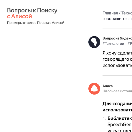
Вопросы к Поиску 
Главная
/
Техн
с Алисой
говорящего с
Примеры ответов Поиска с Алисой
Вопрос из Яндекс
#Технологии
#Р
Я хочу сдела
говорящего 
использовать
Алиса
На основе источ
Для создани
использоват
Библиотек
SpeechGen.
искусствен