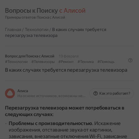
Вопросы к Поиску 
с Алисой
Примеры ответов Поиска с Алисой
Главная
/
Технологии
/
В каких случаях требуется
перезагрузка телевизора
Вопрос для Поиска с Алисой
19 февраля
#Технологии
#Телевизоры
#Ремонт
#Техника
#Помощь
В каких случаях требуется перезагрузка телевизора
Алиса
Как это работает?
На основе источников, возможны неточности
Перезагрузка телевизора может потребоваться в
следующих случаях
:
Проблемы с производительностью
.
Искажение
изображения, отставание звука от картинки,
зависания, внезапные отключения Wi-Fi, зависание