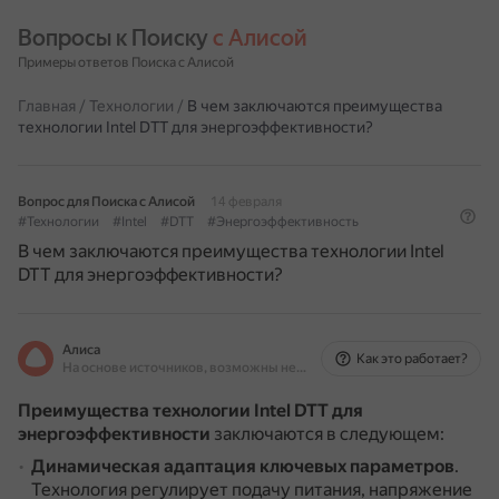
Вопросы к Поиску 
с Алисой
Примеры ответов Поиска с Алисой
Главная
/
Технологии
/
В чем заключаются преимущества
технологии Intel DTT для энергоэффективности?
Вопрос для Поиска с Алисой
14 февраля
#Технологии
#Intel
#DTT
#Энергоэффективность
В чем заключаются преимущества технологии Intel
DTT для энергоэффективности?
Алиса
Как это работает?
На основе источников, возможны неточности
Преимущества технологии Intel DTT для
энергоэффективности
заключаются в следующем:
Динамическая адаптация ключевых параметров
.
Технология регулирует подачу питания, напряжение