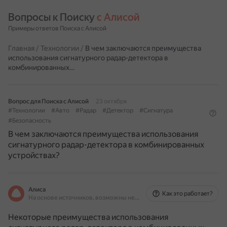
Вопросы к Поиску 
с Алисой
Примеры ответов Поиска с Алисой
Главная
/
Технологии
/
В чем заключаются преимущества
использования сигнатурного радар-детектора в
комбинированных…
Вопрос для Поиска с Алисой
23 октября
#Технологии
#Авто
#Радар
#Детектор
#Сигнатура
#Безопасность
В чем заключаются преимущества использования
сигнатурного радар-детектора в комбинированных
устройствах?
Алиса
Как это работает?
На основе источников, возможны неточности
Некоторые преимущества использования