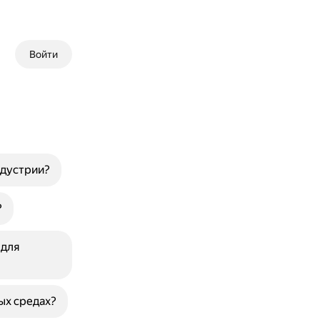
Войти
ндустрии?
?
 для
ых средах?