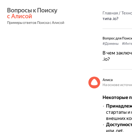
Вопросы к Поиску 
Главная
/
Техн
с Алисой
типа .io?
Примеры ответов Поиска с Алисой
Вопрос для Поиск
#Домены
#Инте
В чем заключ
.io?
Алиса
На основе источ
Некоторые пр
Принадлежн
стартапы и
внешних ко
Доступнос
или .net.