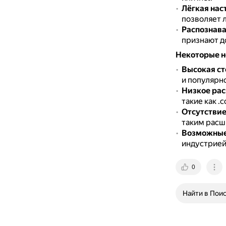
Лёгкая нас
позволяет л
Распознав
признают до
Некоторые не
Высокая ст
и популярн
Низкое рас
такие как .c
Отсутствие
таким расш
Возможные
индустрией,
0
Найти в Пои