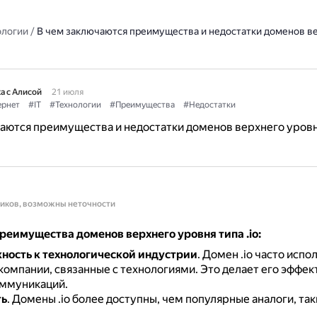
ологии
/
В чем заключаются преимущества и недостатки доменов в
а с Алисой
21 июля
рнет
#IT
#Технологии
#Преимущества
#Недостатки
аются преимущества и недостатки доменов верхнего уровн
ников, возможны неточности
еимущества доменов верхнего уровня типа .io:
ость к технологической индустрии
.
Домен .io часто испо
 компании, связанные с технологиями.
Это делает его эффек
ммуникаций.
ть
.
Домены .io более доступны, чем популярные аналоги, так