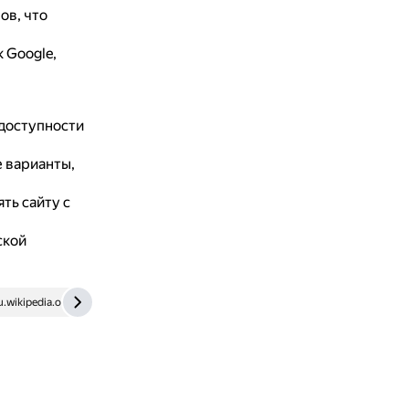
ов, что
 Google,
 доступности
 варианты,
ть сайту с
ской
u.wikipedia.org
www.atom.com