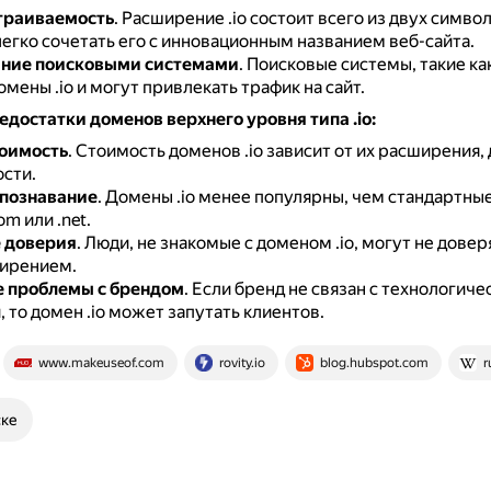
траиваемость
.
Расширение .io состоит всего из двух символ
егко сочетать его с инновационным названием веб-сайта.
ание поисковыми системами
.
Поисковые системы, такие как
мены .io и могут привлекать трафик на сайт.
достатки доменов верхнего уровня типа .io:
оимость
.
Стоимость доменов .io зависит от их расширения,
ости.
познавание
.
Домены .io менее популярны, чем стандартные
om или .net.
 доверия
.
Люди, не знакомые с доменом .io, могут не доверя
ирением.
 проблемы с брендом
.
Если бренд не связан с технологиче
 то домен .io может запутать клиентов.
www.makeuseof.com
rovity.io
blog.hubspot.com
r
ске