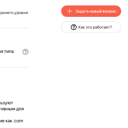
Задать новый вопрос
ерхнего уровня
Как это работает?
я типа
льзуют
тивным для
ие как .com