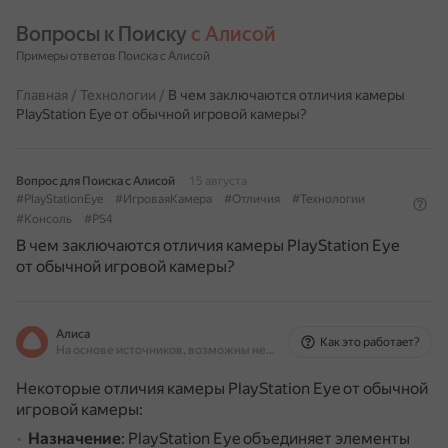
Вопросы к Поиску 
с Алисой
Примеры ответов Поиска с Алисой
Главная
/
Технологии
/
В чем заключаются отличия камеры
PlayStation Eye от обычной игровой камеры?
Вопрос для Поиска с Алисой
15 августа
#PlayStationEye
#ИгроваяКамера
#Отличия
#Технологии
#Консоль
#PS4
В чем заключаются отличия камеры PlayStation Eye
от обычной игровой камеры?
Алиса
Как это работает?
На основе источников, возможны неточности
Некоторые отличия камеры PlayStation Eye от обычной
игровой камеры:
Назначение
: PlayStation Eye объединяет элементы