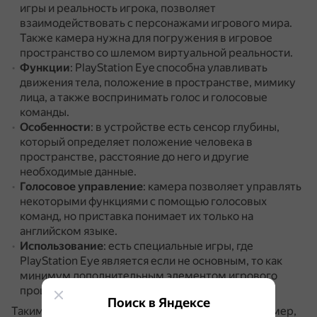
игры и реальность игрока, позволяет
взаимодействовать с персонажами игрового мира.
Также камера нужна для погружения в игровое
пространство со шлемом виртуальной реальности.
Функции
: PlayStation Eye способна улавливать
движения тела, положение в пространстве, мимику
лица, а также воспринимать голос и голосовые
команды.
Особенности
: в устройстве есть сенсор глубины,
который определяет положение человека в
пространстве, расстояние до него и другие
необходимые данные.
Голосовое управление
: камера позволяет управлять
некоторыми функциями с помощью голосовых
команд, но приставка понимает их только на
английском языке.
Использование
: есть специальные игры, где
PlayStation Eye является если не основным, то как
минимум дополнительным элементом игрового
процесса.
Поиск в Яндексе
Таким образом, в отличие от обычных игровых камер,