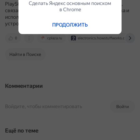
Сделать Яндекс основным поиском
PlayStation Eye имеет более широкий функционал,
в Сhrome
связанный с интеграцией игры и реальности игрока и
использованием специальных возможностей
устройства.
ПРОДОЛЖИТЬ
0
cplaza.ru
electronics.howstuffworks.com
Найти в Поиске
Комментарии
Войдите, чтобы комментировать
Войти
Ещё по теме