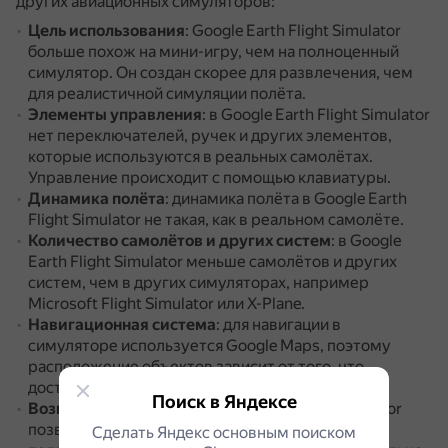
других авиационных симуляторов:
Цель использования
: Google Earth Flight Simulator
больше похож на мини-игру, чем на полноценный
симулятор.
Он создан скорее для развлечения, чем
для реалистичной симуляции полёта.
Элементы управления
: в Google Earth Flight Simulator
нет переключателей, ручек и других элементов,
которые используются в реальных самолётах.
Управление происходит с помощью клавиатуры.
Динамика полёта
: динамика полёта в Google Earth
Flight Simulator не такая, как в реальном самолёте.
Количество самолётов и других систем
: в Google
Earth Flight Simulator меньше самолётов и других
систем, чем в других симуляторах, например
Microsoft Flight Simulator или X-Plane.
Навигационная система
: для навигации в
симуляторе используется Google Maps, поэтому
расположение объектов зависит от того, что
доступно на карте в определённый момент.
Поиск в Яндексе
Возможность летать
: Google Earth Flight Simulator
позволяет летать под поверхностью океанов, но
Сделать Яндекс основным поиском