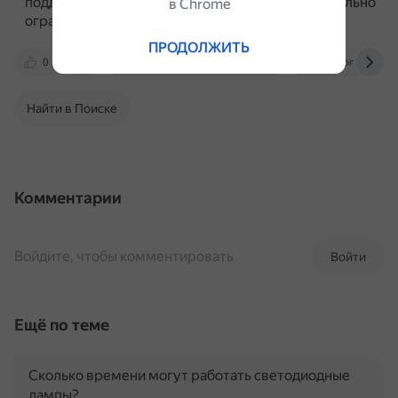
поддержка взлёта из реального аэропорта довольно
в Сhrome
ограничена.
ПРОДОЛЖИТЬ
0
www.simulatorhardware.com
aviation.stacke
Найти в Поиске
Комментарии
Войдите, чтобы комментировать
Войти
Ещё по теме
Сколько времени могут работать светодиодные
лампы?