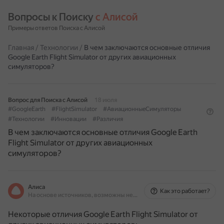
Вопросы к Поиску 
с Алисой
Примеры ответов Поиска с Алисой
Главная
/
Технологии
/
В чем заключаются основные отличия
Google Earth Flight Simulator от других авиационных
симуляторов?
Вопрос для Поиска с Алисой
18 июля
#GoogleEarth
#FlightSimulator
#АвиационныеСимуляторы
#Технологии
#Инновации
#Различия
В чем заключаются основные отличия Google Earth
Flight Simulator от других авиационных
симуляторов?
Алиса
Как это работает?
На основе источников, возможны неточности
Некоторые отличия Google Earth Flight Simulator от