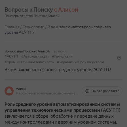
Вопросы к Поиску 
с Алисой
Примеры ответов Поиска с Алисой
Главная
/
Технологии
/
В чем заключается роль среднего
уровня АСУ ТП?
Вопрос для Поиска с Алисой
20 июня
#АСУТП
#Автоматизация
#Технологии
#ПромышленнаяБезопасность
#УправлениеПроизводством
В чем заключается роль среднего уровня АСУ ТП?
Алиса
Как это работает?
На основе источников, возможны неточности
Роль среднего уровня автоматизированной системы
управления технологическими процессами (АСУ ТП)
заключается в сборе, обработке и передаче данных
между контроллерами и верхним уровнем системы.