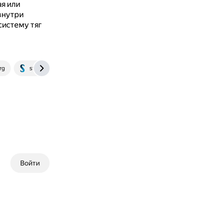
я или
внутри
систему тяг
rg
studfile.net
Войти