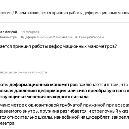
ологии
/
В чем заключается принцип работы деформационных мано
а с Алисой
19 февраля
анометры
#ДеформационныеМанометры
#ПринципРаботы
чается принцип работы деформационных манометров?
ников, возможны неточности
боты деформационных манометров
заключается в том, что
льная давлению деформация или сила преобразуются в 
ствующие изменения выходного сигнала
.
 манометре с одновитковой трубчатой пружиной при возра
даваемого внутрь, пружина разгибается, и стрелочный указ
ся относительно шкалы, нанесённой на циферблат, закреп
ометра.