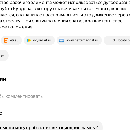
стве рабочего элемента может использоваться дугообразна
рубка Бурдона, в которую накачивается газ.
Если давление 
ается, она начинает распрямляться, и это движение через 
а стрелку.
При снятии давления она возвращается в своё
ное положение.
eti.su
skysmart.ru
www.neftemagnat.ru
dl.libcats.o
ске
ии
обы комментировать
е
емени могут работать светодиодные лампы?