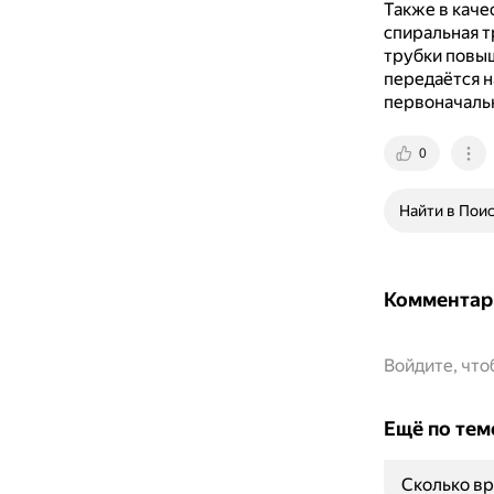
Также в каче
спиральная т
трубки повыш
передаётся н
первоначаль
0
Найти в Пои
Комментар
Войдите, чт
Ещё по тем
Сколько вр