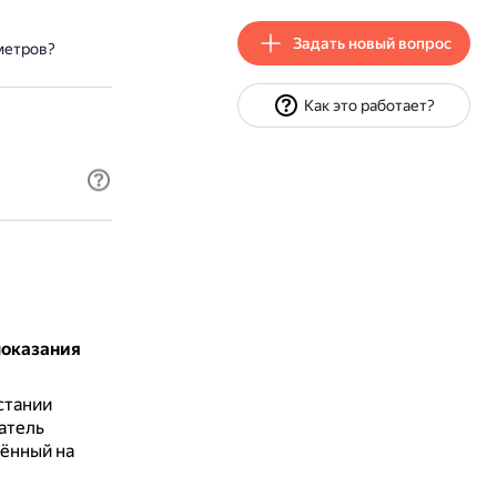
Задать новый вопрос
метров?
Как это работает?
показания
стании
атель
лённый на