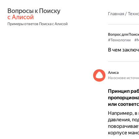
Вопросы к Поиску 
Главная
/
Техн
с Алисой
Примеры ответов Поиска с Алисой
Вопрос для Поиск
#Технологии
#М
В чем заклю
Алиса
На основе источ
Принцип ра
пропорциона
или соответ
Например, в
давления, по
поворачивает
корпусе ман