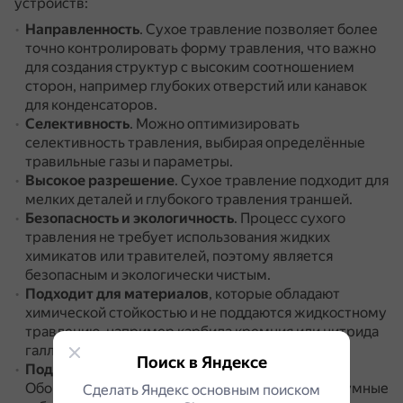
устройств:
Направленность
.
Сухое травление позволяет более
точно контролировать форму травления, что важно
для создания структур с высоким соотношением
сторон, например глубоких отверстий или канавок
для конденсаторов.
Селективность
.
Можно оптимизировать
селективность травления, выбирая определённые
травильные газы и параметры.
Высокое разрешение
.
Сухое травление подходит для
мелких деталей и глубокого травления траншей.
Безопасность и экологичность
.
Процесс сухого
травления не требует использования жидких
химикатов или травителей, поэтому является
безопасным и экологически чистым.
Подходит для материалов
, которые обладают
химической стойкостью и не поддаются жидкостному
травлению, например карбида кремния или нитрида
галлия.
Поиск в Яндексе
Подходит для крупносерийного производства
.
Оборудование для сухого травления имеет разумные
Сделать Яндекс основным поиском