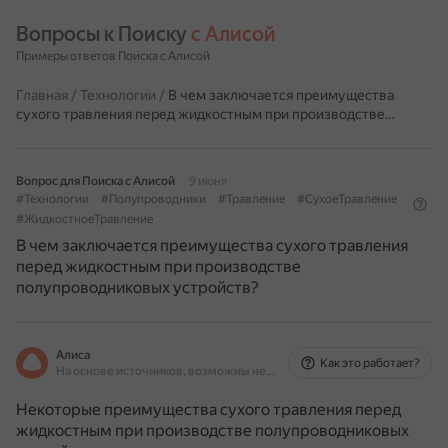
Вопросы к Поиску 
с Алисой
Примеры ответов Поиска с Алисой
Главная
/
Технологии
/
В чем заключается преимущества
сухого травления перед жидкостным при производстве…
Вопрос для Поиска с Алисой
9 июня
#Технологии
#Полупроводники
#Травление
#СухоеТравление
#ЖидкостноеТравление
В чем заключается преимущества сухого травления
перед жидкостным при производстве
полупроводниковых устройств?
Алиса
Как это работает?
На основе источников, возможны неточности
Некоторые преимущества сухого травления перед
жидкостным при производстве полупроводниковых