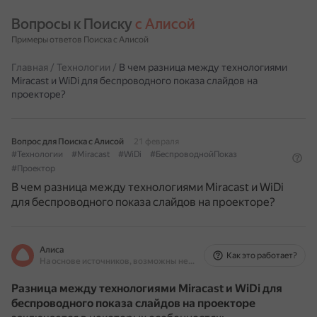
Вопросы к Поиску 
с Алисой
Примеры ответов Поиска с Алисой
Главная
/
Технологии
/
В чем разница между технологиями
Miracast и WiDi для беспроводного показа слайдов на
проекторе?
Вопрос для Поиска с Алисой
21 февраля
#Технологии
#Miracast
#WiDi
#БеспроводнойПоказ
#Проектор
В чем разница между технологиями Miracast и WiDi
для беспроводного показа слайдов на проекторе?
Алиса
Как это работает?
На основе источников, возможны неточности
Разница между технологиями Miracast и WiDi для
беспроводного показа слайдов на проекторе