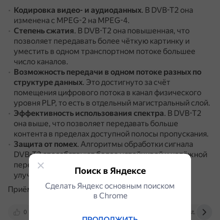
Кодировка видео- и аудиоданных
.
В DVB-T2 она
изменена с MPEG-2 на MPEG-4.
Степень сжатия
.
В DVB-T2 она повышенная, что
позволяет передавать более чёткую картинку и
уместить в одном транспортном потоке большее
число каналов.
Возможность передачи в одном потоке разных по
структуре данных
.
Это достигнуто за счёт
помещения цифрового потока в канал физического
уровня PLP, то есть в отдельный магистральный слой.
Эффективность использования спектра
.
В DVB-T2
она выше, что позволяет передавать больше
контента в пределах доступной полосы пропускания.
Защита от помех
.
Алгоритмы обработки сигнала
DVB-T2 способствуют более устойчивой и надёжной
передаче, минимизируя деградацию сигнала и
Поиск в Яндексе
улучшая приём в сложных условиях.
Сделать Яндекс основным поиском
Приёмники DVB-T несовместимы с DVB-T2.
в Сhrome
0
ru.wikipedia.org
ru.fmradiobroadcast.com
ПРОДОЛЖИТЬ