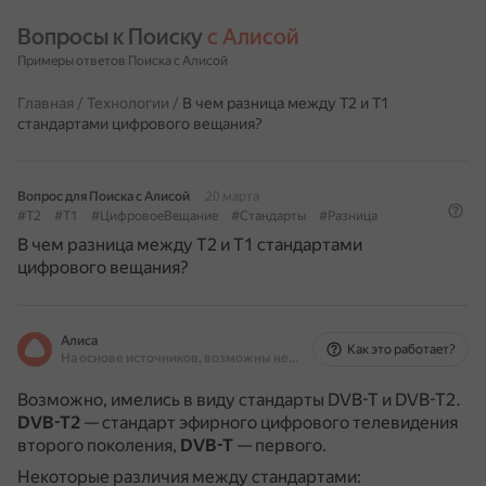
Вопросы к Поиску 
с Алисой
Примеры ответов Поиска с Алисой
Главная
/
Технологии
/
В чем разница между T2 и T1
стандартами цифрового вещания?
Вопрос для Поиска с Алисой
20 марта
#T2
#T1
#ЦифровоеВещание
#Стандарты
#Разница
В чем разница между T2 и T1 стандартами
цифрового вещания?
Алиса
Как это работает?
На основе источников, возможны неточности
Возможно, имелись в виду стандарты DVB-T и DVB-T2.
DVB-T2
— стандарт эфирного цифрового телевидения
второго поколения,
DVB-T
— первого.
Некоторые различия между стандартами: