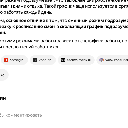
ий режим
подразумевает, что выходные дни работников не 
тыми днями отдыха.
Такой график чаще используется в орга
 работать каждый день.
ом,
основное отличие
в том, что
сменный режим подразум
вязку к расписанию смен
, а
скользящий график подразуме
ей
.
 этими режимами работы зависит от специфики работы, п
и предпочтений работников.
spmag.ru
kontur.ru
secrets.tbank.ru
www.consultan
ске
ии
обы комментировать