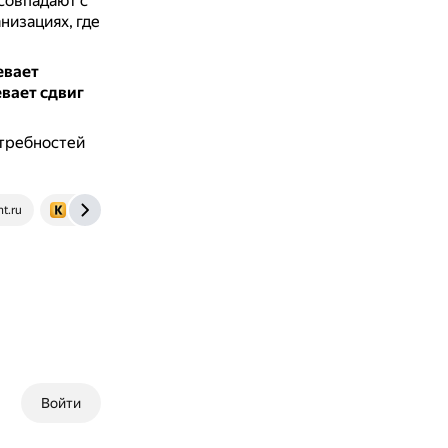
совпадают с
низациях, где
евает
вает сдвиг
отребностей
t.ru
www.kdelo.ru
www.moedelo.org
journal.tinkoff.ru
Войти