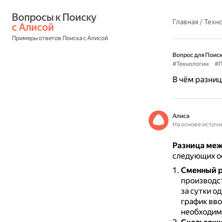
Вопросы к Поиску 
Главная
/
Техн
с Алисой
Примеры ответов Поиска с Алисой
Вопрос для Поиск
#Технологии
#П
В чём разни
Алиса
На основе источ
Разница меж
следующих о
Сменный 
производст
за сутки о
график вво
необходим