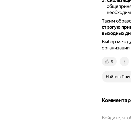
Скользящ
общеприня
необходимо
Таким образ
строгую при
выходных дн
Выбор между
организации 
0
Найти в Пои
Комментар
Войдите, чт