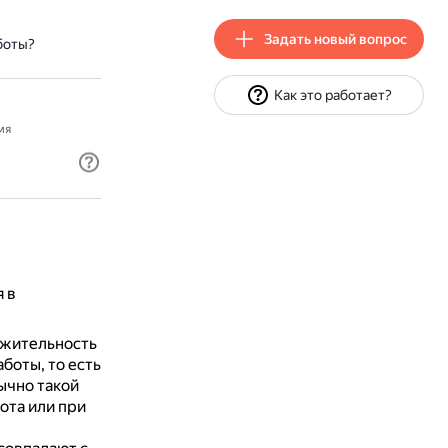
Задать новый вопрос
боты?
Как это работает?
мя
 в
лжительность
боты, то есть
ычно такой
ота или при