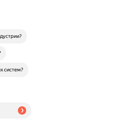
ндустрии?
?
х систем?