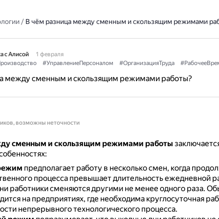
ологии
/
В чём разница между сменным и скользящим режимами ра
а с Алисой
1 февраля
роизводство
#УправлениеПерсоналом
#ОрганизацияТруда
#РабочееВре
ца между сменным и скользящим режимами работы?
ников, возможны неточности
ду сменным и скользящим режимами работы
заключается
собенностях:
режим
предполагает работу в несколько смен, когда продо
венного процесса превышает длительность ежедневной ра
дни работники сменяются другими не менее одного раза.
Об
дится на предприятиях, где необходима круглосуточная раб
ости непрерывного технологического процесса.